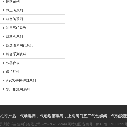
闸阀系列
截止阀系列
柱塞阀系列
油田阀门系列
旋塞阀系列
超超临界阀门系列
综合系列资料*
仪器仪表
阀门配件
ASCO美国进口系列
水厂排泥阀系列
推荐产品：
气动蝶阀，气动耐磨蝶阀，上海阀门五厂气动蝶阀，气动脱硫
郑州森玛自控阀门有限公司
www.d671x.com
网站地图
备案号：
豫ICP备17011299号