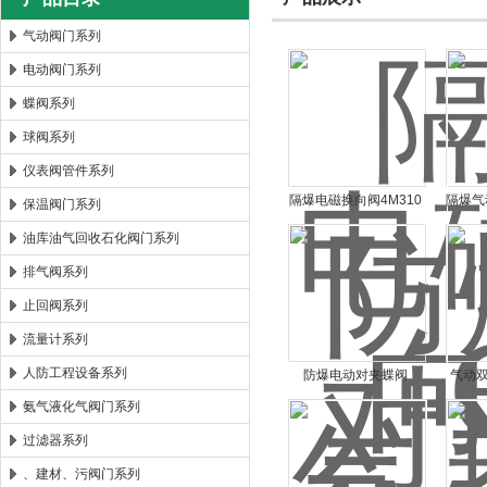
气动阀门系列
电动阀门系列
郑州森玛自控阀门有限公司
蝶阀系列
球阀系列
仪表阀管件系列
隔爆电磁换向阀4M310
隔爆气
保温阀门系列
油库油气回收石化阀门系列
排气阀系列
止回阀系列
流量计系列
人防工程设备系列
防爆电动对夹蝶阀
气动双
FBD971X
氨气液化气阀门系列
过滤器系列
、建材、污阀门系列