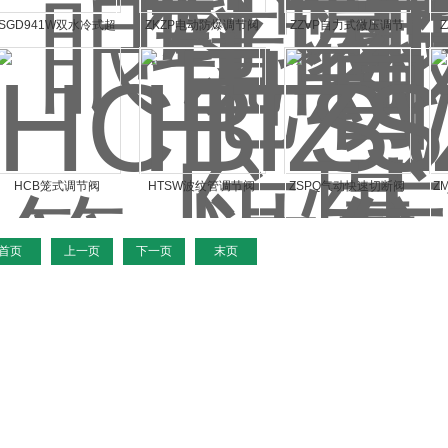
SGD941W双水冷式超
ZKZP电动防爆调节阀
ZZVP自力式微压调节
高温蝶阀
阀
HCB笼式调节阀
HTSW波纹管调节阀
ZSPQ气动快速切断阀
Z
首页
上一页
下一页
末页