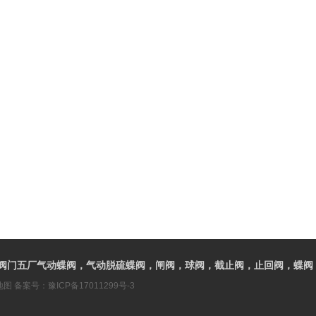
阀门五厂气动蝶阀，气动脱硫蝶阀，闸阀，球阀，截止阀，止回阀，蝶阀
地图
备案号：
豫ICP备17011299号-3