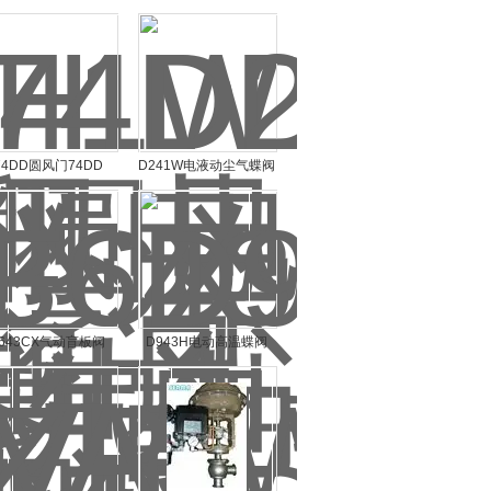
74DD圆风门74DD
D241W电液动尘气蝶阀
F643CX气动盲板阀
D943H电动高温蝶阀