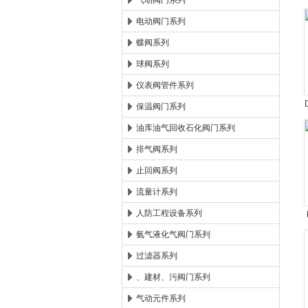
气动阀门系列
电动阀门系列
郑州森玛自控阀门有限公
蝶阀系列
球阀系列
仪表阀管件系列
保温阀门系列
油库油气回收石化阀门系列
排气阀系列
止回阀系列
流量计系列
人防工程设备系列
氨气液化气阀门系列
过滤器系列
、建材、污阀门系列
气动元件系列