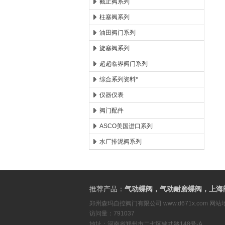
截止阀系列
柱塞阀系列
油田阀门系列
旋塞阀系列
超超临界阀门系列
综合系列资料*
仪器仪表
阀门配件
ASCO美国进口系列
水厂排泥阀系列
推荐产品：
气动蝶阀，气动耐磨蝶阀，上海
郑州森玛自控阀门有限公司
www.d671x.com
网站
访问量：791037
地址：河南省郑州市二七区铭功路148号-A