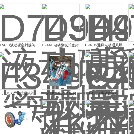
司
D743H液动硬密封蝶阀
D944H电动翻板式密封
D941W通风电动通风蝶
蝶阀
阀
F343CX涡轮式眼镜阀
F943CX电动盲板阀
F43CX手动盲板阀