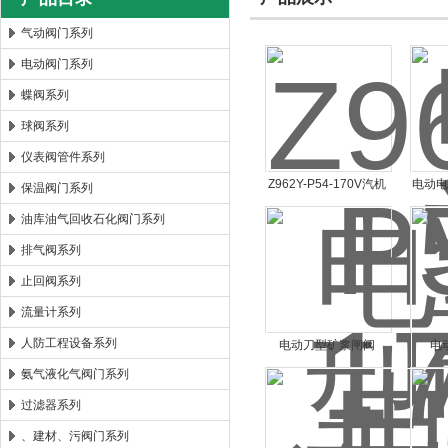
气动阀门系列
电动阀门系列
郑州森玛自控阀门有限公司
蝶阀系列
球阀系列
仪表阀管件系列
Z962Y-P54-170V汽机
电动
保温阀门系列
电动高温高压焊接闸阀
Z96
油库油气回收石化阀门系列
Z962Y-P54-170V
排气阀系列
止回阀系列
流量计系列
人防工程设备系列
电动刀型矿浆闸阀
电
PZ943Y
氨气液化气阀门系列
过滤器系列
、建材、污阀门系列