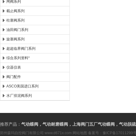
闸阀系列
截止阀系列
柱塞阀系列
油田阀门系列
旋塞阀系列
超超临界阀门系列
综合系列资料*
仪器仪表
阀门配件
ASCO美国进口系列
水厂排泥阀系列
推荐产品：
气动蝶阀，气动耐磨蝶阀，上海阀门五厂气动蝶阀，气动脱硫
郑州森玛自控阀门有限公司
www.d671x.com
网站地图
备案号：
豫ICP备17011299号